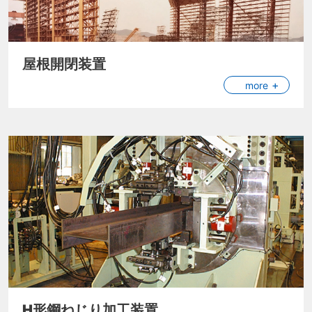
屋根開閉装置
more
H形鋼ねじり加工装置