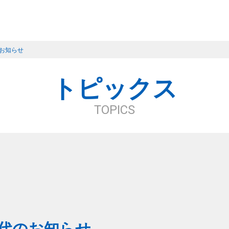
お知らせ
殊建方工法
ストーリー
特殊装置
カスタマー
制震デバ
トピックス
TOPICS
代のお知らせ